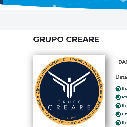
GRUPO CREARE
DA
List
Es
Ps
En
En
En